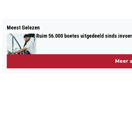
Vorig artikel
Meest Gelezen
OPKOMST IN AMSTERDAM FORS HOGER
Ruim 56.000 boetes uitgedeeld sinds invoe
Meer a