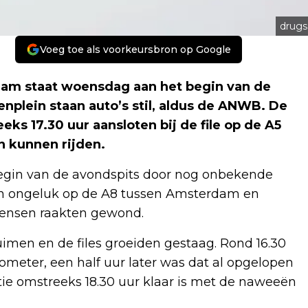
drugs
Voeg toe als voorkeursbron op Google
am staat woensdag aan het begin van de
nplein staan auto’s stil, aldus de ANWB. De
eks 17.30 uur aansloten bij de file op de A5
n kunnen rijden.
begin van de avondspits door nog onbekende
een ongeluk op de A8 tussen Amsterdam en
mensen raakten gewond.
imen en de files groeiden gestaag. Rond 16.30
ometer, een half uur later was dat al opgelopen
itie omstreeks 18.30 uur klaar is met de naweeën