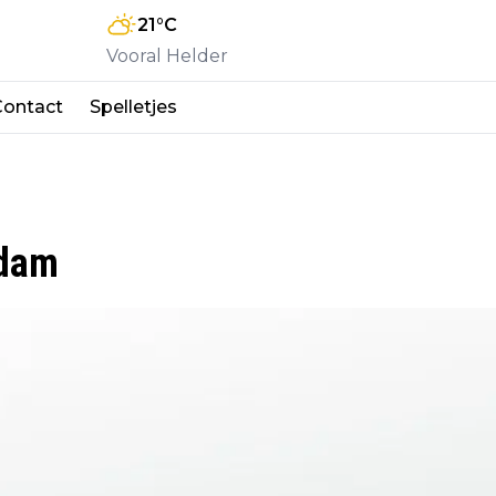
21
°C
Vooral Helder
Contact
Spelletjes
rdam