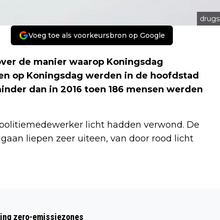
drugs
Voeg toe als voorkeursbron op Google
’ over de manier waarop Koningsdag
 en op Koningsdag werden in de hoofdstad
minder dan in 2016 toen 186 mensen werden
olitiemedewerker licht hadden verwond. De
aan liepen zeer uiteen, van door rood licht
Volgend artikel
AMSTERDAM HELPT TRANSGENDERS
ring zero-emissiezones