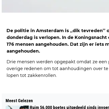
De politie in Amsterdam is ,,dik tevreden’
donderdag is verlopen. In de Koningsnacht
176 mensen aangehouden. Dat zijn er iets 
aangehouden.
Drie mensen werden opgepakt omdat ze een p
overige redenen om tot aanhoudingen over te g
lopen tot zakkenrollen.
Vorig artikel
Meest Gelezen
AMSTERDAM ARENA WORDT
Ruim 56.000 boetes uitgedeeld sinds invoe