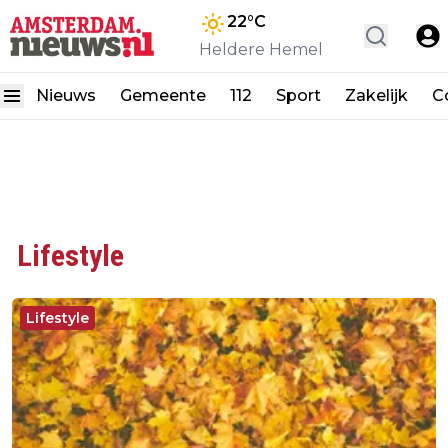
22
°C
Heldere Hemel
Nieuws
Gemeente
112
Sport
Zakelijk
C
Lifestyle
Lifestyle