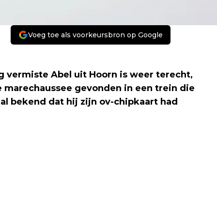
Voeg toe als voorkeursbron op Google
vermiste Abel uit Hoorn is weer terecht,
de marechaussee gevonden in een trein die
l bekend dat hij zijn ov-chipkaart had
Volgend artikel
AJAX EN HET SEIZOEN 1966-1967