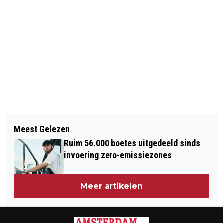
Vorig artikel
Volgend artikel
AANPAK WEBWINKELS DIE REGELS
Meest Gelezen
VVD WIL REIZEN NAAR IS-GEBIED
OVERTREDEN
Ruim 56.000 boetes uitgedeeld sinds
VERBIEDEN
invoering zero-emissiezones
Meer artikelen