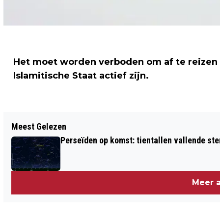
Het moet worden verboden om af te reizen 
Islamitische Staat actief zijn.
Vorig artikel
Meest Gelezen
AANPAK WEBWINKELS DIE REGELS
Perseïden op komst: tientallen vallende ster
OVERTREDEN
Meer a