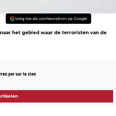
Voeg toe als voorkeursbron op Google
naar het gebied waar de terroristen van de
Volgend artikel
VVD WIL REIZEN NAAR IS-GEBIED
ren per uur te zien
VERBIEDEN
rtikelen