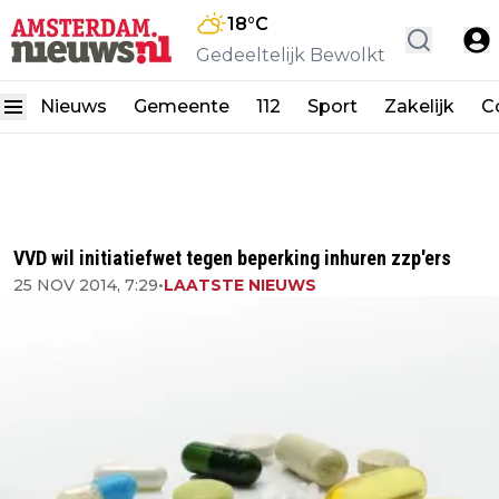
18
°C
Gedeeltelijk Bewolkt
Nieuws
Gemeente
112
Sport
Zakelijk
C
VVD wil initiatiefwet tegen beperking inhuren zzp'ers
25 NOV 2014, 7:29
•
LAATSTE NIEUWS