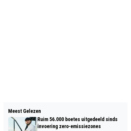
Vorig artikel
Volgend artikel
ING SCHRAPT 1700 BANEN IN
Meest Gelezen
VVD WIL INITIATIEFWET TEGEN
NEDERLAND; BONDEN GESCHOKT
Ruim 56.000 boetes uitgedeeld sinds
BEPERKING INHUREN ZZP'ERS
invoering zero-emissiezones