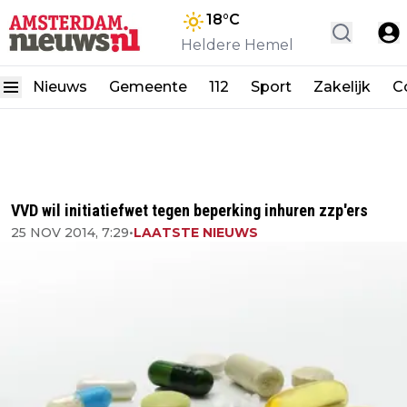
18
°C
Heldere Hemel
Nieuws
Gemeente
112
Sport
Zakelijk
C
VVD wil initiatiefwet tegen beperking inhuren zzp'ers
25 NOV 2014, 7:29
•
LAATSTE NIEUWS