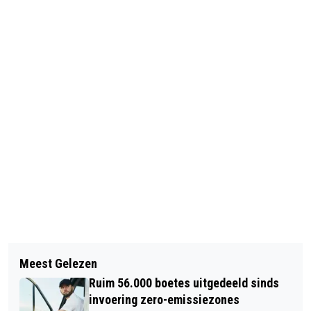
Vorig artikel
Volgend artikel
ING SCHRAPT 1700 BANEN IN
Meest Gelezen
VVD WIL INITIATIEFWET TEGEN
NEDERLAND; BONDEN GESCHOKT
Ruim 56.000 boetes uitgedeeld sinds
BEPERKING INHUREN ZZP'ERS
invoering zero-emissiezones