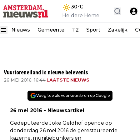
30
°C
Heldere Hemel
Nieuws
Gemeente
112
Sport
Zakelijk
C
Vuurtoreneiland is nieuwe belevenis
26 MEI 2016, 16:44
•
LAATSTE NIEUWS
Voeg toe als voorkeursbron op Google
26 mei 2016 - Nieuwsartikel
Gedeputeerde Joke Geldhof opende op
donderdag 26 mei 2016 de gerestaureerde
kazerne, munitiebunkers en