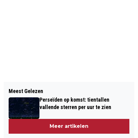
Vorig artikel
Volgend artikel
CANAL PRIDE KRIJGT DIT JAAR
Meest Gelezen
AUTO IN AMSTERDAM WORDT
STRENGE REGELS
Perseïden op komst: tientallen
MISSCHIEN VERVANGEN DOOR
vallende sterren per uur te zien
DEELVERVOER
Meer artikelen