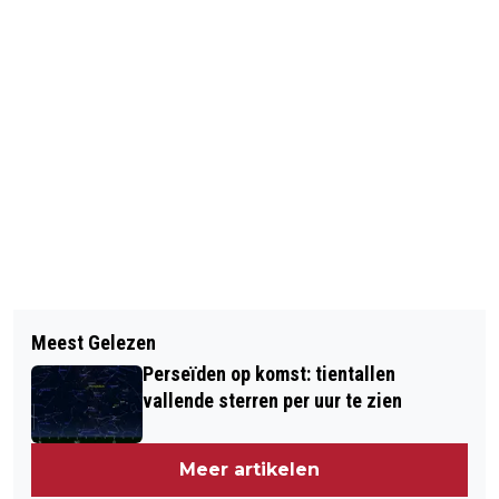
Vorig artikel
Volgend artikel
DWDD STILZWIJGEND GESTOPT MET
Meest Gelezen
VINDER VAN BABY'TJE:
'JAKHALZEN'
Perseïden op komst: tientallen
VOORBESTEMD HEM TE VINDEN
vallende sterren per uur te zien
Meer artikelen