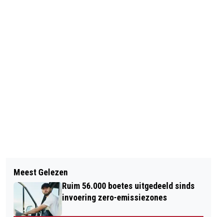
Vorig artikel
Volgend artikel
110 AANHOUDINGEN OM
Meest Gelezen
VIDEO: TRAANGAS TEGEN
MENSENSMOKKEL
Ruim 56.000 boetes uitgedeeld sinds
RELSCHOPPERS IN FERGUSON
invoering zero-emissiezones