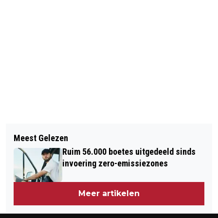
Vorig artikel
Volgend artikel
'MEDIATION IN HET STRAFRECHT
Meest Gelezen
OP BONAIRE ONTBREEKT IEDER
MOET STANDAARD WORDEN'
Ruim 56.000 boetes uitgedeeld sinds
SPOOR VAN WITTE PIETEN
invoering zero-emissiezones
Meer artikelen