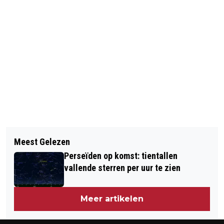
Vorig artikel
Volgend artikel
RELLEN FERGUSON 'HEFTIGER' DAN IN
Meest Gelezen
VERKEERSCHAOS A12 NA VONDST
AUGUSTUS
Perseïden op komst: tientallen
DODE MAN
vallende sterren per uur te zien
Meer artikelen