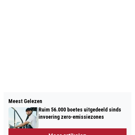
Vorig artikel
Volgend artikel
LIVE: BRAND EN CHAOS FERGUSON
Meest Gelezen
VAN CLOWNSPIET TOT STEMFIE, DIT
Ruim 56.000 boetes uitgedeeld sinds
ZIJN DE NOMINATIES VOOR WOORD
invoering zero-emissiezones
VAN HET JAAR