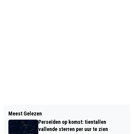
Vorig artikel
Volgend artikel
GRIEKSE VOETBALCOMPETITIE
Meest Gelezen
UITLEVERING ALBANESE
HERVAT
Perseïden op komst: tientallen
MOORDENAAR VERBODEN
vallende sterren per uur te zien