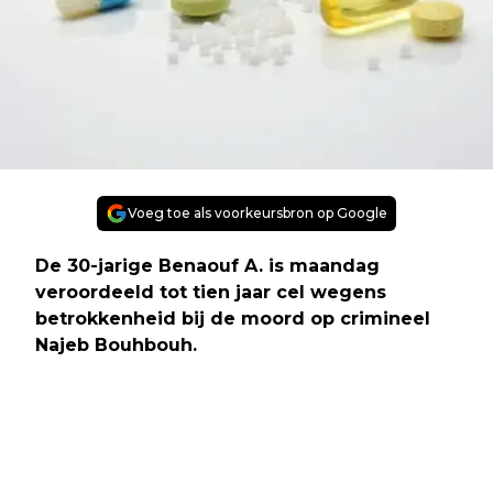
Voeg toe als voorkeursbron op Google
De 30-jarige Benaouf A. is maandag
veroordeeld tot tien jaar cel wegens
betrokkenheid bij de moord op crimineel
Najeb Bouhbouh.