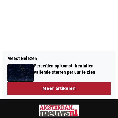
Vorig artikel
Volgend artikel
CIJFERS BELGIË
Meest Gelezen
STELLING VAN AMSTERDAM 20 JAAR
Perseïden op komst: tientallen
UNESCO WERELDERFGOED
vallende sterren per uur te zien
Meer artikelen