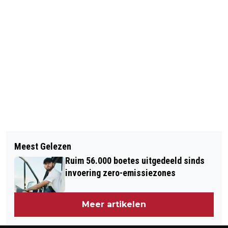
Vorig artikel
Volgend artikel
'SONY GEHACKT, NETWERK
Meest Gelezen
AFSCHEIDSRECEPTIE IN
PLAYSTATION ONGEDEERD'
Ruim 56.000 boetes uitgedeeld sinds
AUGUSTANAKERK
invoering zero-emissiezones
Meer artikelen