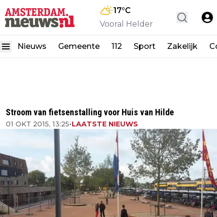
17
°C
Vooral Helder
Nieuws
Gemeente
112
Sport
Zakelijk
C
Stroom van fietsenstalling voor Huis van Hilde
01 OKT 2015, 13:25
•
LAATSTE NIEUWS