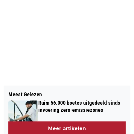
Vorig artikel
Volgend artikel
DESTINATION HOLLAND CAMPAGNE
Meest Gelezen
NIEUW STATIONSPLEIN CASTRICUM
Ruim 56.000 boetes uitgedeeld sinds
invoering zero-emissiezones
Meer artikelen