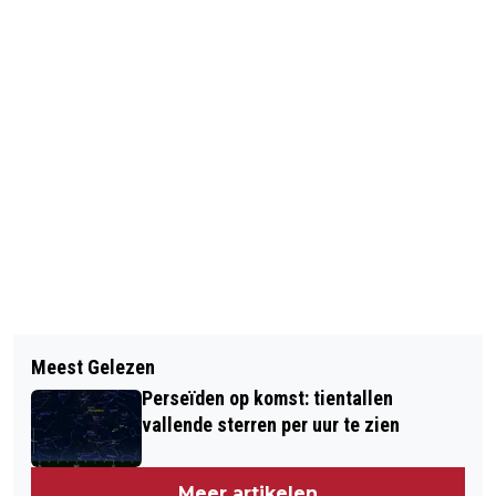
Vorig artikel
Volgend artikel
PELÉ OPNIEUW IN HET ZIEKENHUIS
Meest Gelezen
STOELGOOIER: HET WERD ZWART
Perseïden op komst: tientallen
VOOR MIJN OGEN
vallende sterren per uur te zien
Meer artikelen