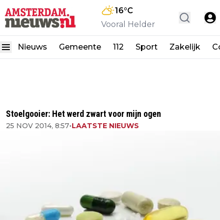
16
°C
Vooral Helder
Nieuws
Gemeente
112
Sport
Zakelijk
C
Stoelgooier: Het werd zwart voor mijn ogen
25 NOV 2014, 8:57
•
LAATSTE NIEUWS