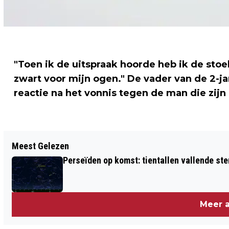
"Toen ik de uitspraak hoorde heb ik de sto
zwart voor mijn ogen." De vader van de 2-jari
reactie na het vonnis tegen de man die zij
Vorig artikel
Meest Gelezen
PELÉ OPNIEUW IN HET ZIEKENHUIS
Perseïden op komst: tientallen vallende ster
Meer a