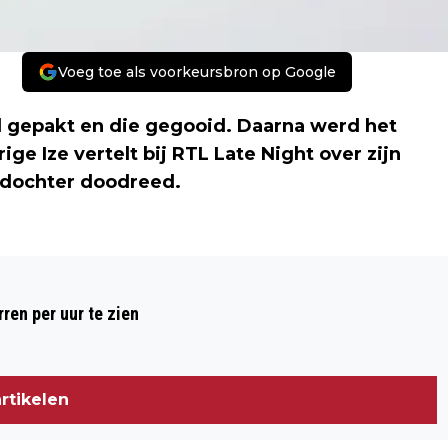
Voeg toe als voorkeursbron op Google
el gepakt en die gegooid. Daarna werd het
ge Ize vertelt bij RTL Late Night over zijn
n dochter doodreed.
Volgend artikel
STOELGOOIER: HET WERD ZWART VOOR
ren per uur te zien
MIJN OGEN
rtikelen