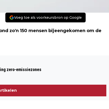
Voeg toe als voorkeursbron op Google
nd zo'n 150 mensen bijeengekomen om de
Volgend artikel
DEMONSTRATIE IN AMSTERDAM VOOR
ring zero-emissiezones
SLACHTOFFERS AANSLAG PARIJS
rtikelen