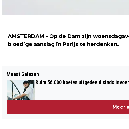
AMSTERDAM - Op de Dam zijn woensdagavo
bloedige aanslag in Parijs te herdenken.
Vorig artikel
Meest Gelezen
FLAMENCO BIËNNALE NEDERLAND
Ruim 56.000 boetes uitgedeeld sinds invoe
Meer a