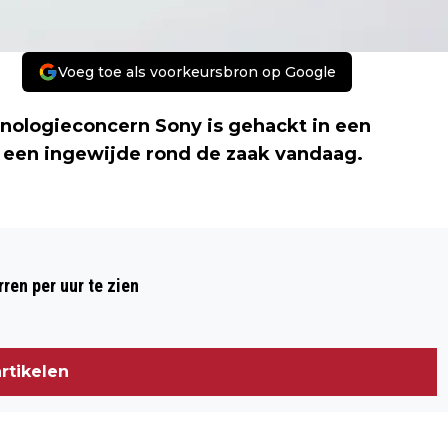
Voeg toe als voorkeursbron op Google
nologieconcern Sony is gehackt in een
e een ingewijde rond de zaak vandaag.
Volgend artikel
OUDEREN VAKER SLACHTOFFER VAN
ren per uur te zien
BEDREIGING EN MISHANDELING
rtikelen