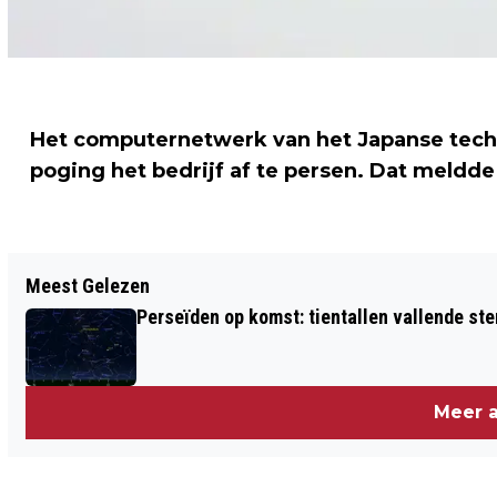
Het computernetwerk van het Japanse tech
poging het bedrijf af te persen. Dat meldd
Vorig artikel
Meest Gelezen
PROCES IN MAROKKO OM LIQUIDATIES
Perseïden op komst: tientallen vallende ster
STAATSLIEDENBUURT VERDAAGD
Meer a