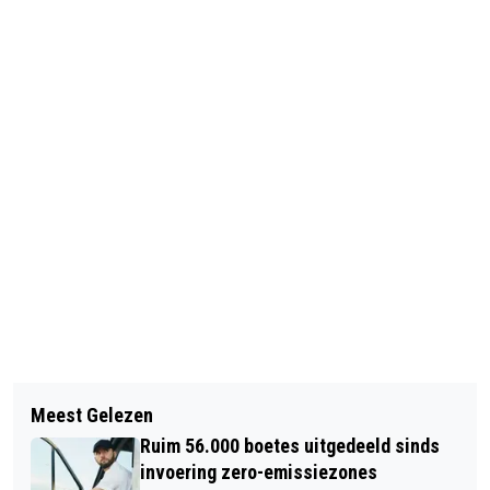
Vorig artikel
Volgend artikel
LANGE FILES NA ONGELUKKEN IN
Meest Gelezen
TIEN DODEN BIJ INSTORTEN
DRUKKE OCHTENDSPITS
Ruim 56.000 boetes uitgedeeld sinds
FLATGEBOUW
invoering zero-emissiezones