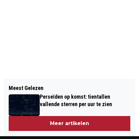
Vorig artikel
Volgend artikel
WOEDE IN FERGUSON NA UITSPRAAK
Meest Gelezen
RAVAGE A16 DOOR ONGELUK
JURY
Perseïden op komst: tientallen
VRACHTWAGEN
vallende sterren per uur te zien
Meer artikelen