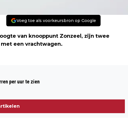
Voeg toe als voorkeursbron op Google
hoogte van knooppunt Zonzeel, zijn twee
k met een vrachtwagen.
Volgend artikel
RAVAGE A16 DOOR ONGELUK
ren per uur te zien
VRACHTWAGEN
rtikelen