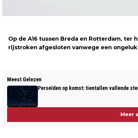
Op de A16 tussen Breda en Rotterdam, ter 
rijstroken afgesloten vanwege een ongelu
Vorig artikel
Meest Gelezen
WOEDE IN FERGUSON NA UITSPRAAK
Perseïden op komst: tientallen vallende ster
JURY
Meer a