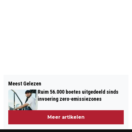
Vorig artikel
Volgend artikel
WOEDE IN FERGUSON NA UITSPRAAK
Meest Gelezen
RAVAGE A16 DOOR ONGELUK
JURY
Ruim 56.000 boetes uitgedeeld sinds
VRACHTWAGEN
invoering zero-emissiezones
Meer artikelen