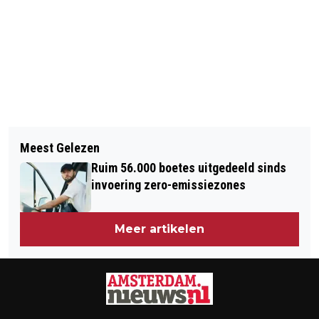
Volgend artikel
Meest Gelezen
INLOOPAVOND PROVINCIAAL
Ruim 56.000 boetes uitgedeeld sinds
INPASSINGSPLAN BRUG OUDERKERK
invoering zero-emissiezones
Meer artikelen