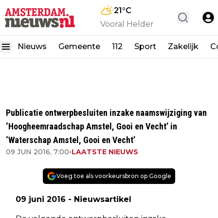
21
°C
Vooral Helder
Nieuws
Gemeente
112
Sport
Zakelijk
C
Publicatie ontwerpbesluiten inzake naamswijziging van
‘Hoogheemraadschap Amstel, Gooi en Vecht’ in
‘Waterschap Amstel, Gooi en Vecht’
09 JUN 2016, 7:00
•
LAATSTE NIEUWS
Voeg toe als voorkeursbron op Google
09 juni 2016 - Nieuwsartikel