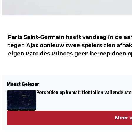
Paris Saint-Germain heeft vandaag in de aa
tegen Ajax opnieuw twee spelers zien afhak
eigen Parc des Princes geen beroep doen op
Vorig artikel
Meest Gelezen
SCHIETENDE AGENT IN FERGUSON GAAT
Perseïden op komst: tientallen vallende ster
VRIJUIT: WAT NU?
Meer a