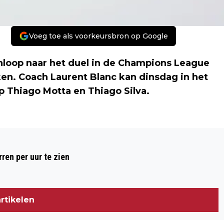
Voeg toe als voorkeursbron op Google
nloop naar het duel in de Champions League
en. Coach Laurent Blanc kan dinsdag in het
 Thiago Motta en Thiago Silva.
Volgend artikel
PSG MIST OOK MOTTA EN SILVA TEGEN
ren per uur te zien
AJAX
rtikelen