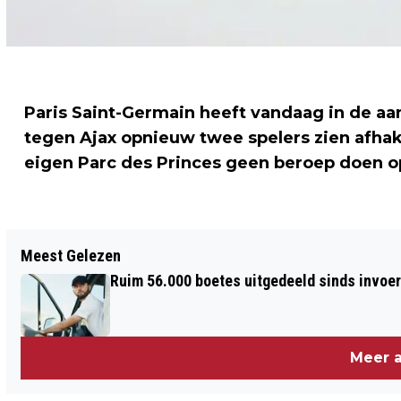
Paris Saint-Germain heeft vandaag in de aa
tegen Ajax opnieuw twee spelers zien afhak
eigen Parc des Princes geen beroep doen op
Vorig artikel
Meest Gelezen
SCHIETENDE AGENT IN FERGUSON GAAT
Ruim 56.000 boetes uitgedeeld sinds invoe
VRIJUIT: WAT NU?
Meer a