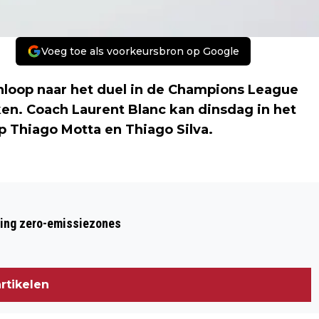
Voeg toe als voorkeursbron op Google
nloop naar het duel in de Champions League
en. Coach Laurent Blanc kan dinsdag in het
 Thiago Motta en Thiago Silva.
Volgend artikel
PSG MIST OOK MOTTA EN SILVA TEGEN
ring zero-emissiezones
AJAX
rtikelen