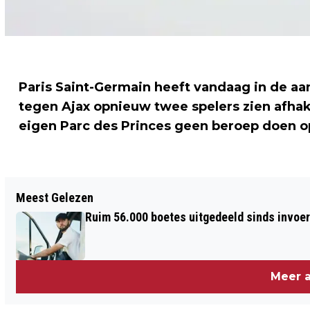
Paris Saint-Germain heeft vandaag in de aa
tegen Ajax opnieuw twee spelers zien afhak
eigen Parc des Princes geen beroep doen op
Vorig artikel
Meest Gelezen
SCHIETENDE AGENT IN FERGUSON GAAT
Ruim 56.000 boetes uitgedeeld sinds invoe
VRIJUIT: WAT NU?
Meer a