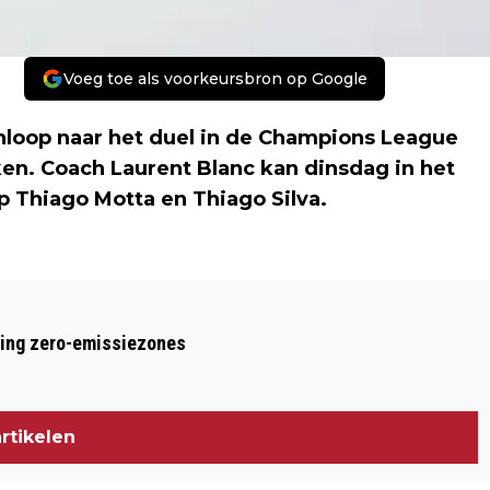
Voeg toe als voorkeursbron op Google
nloop naar het duel in de Champions League
en. Coach Laurent Blanc kan dinsdag in het
 Thiago Motta en Thiago Silva.
Volgend artikel
PSG MIST OOK MOTTA EN SILVA TEGEN
ring zero-emissiezones
AJAX
rtikelen