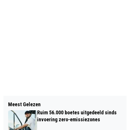
Vorig artikel
Volgend artikel
LIVE: BRAND EN CHAOS FERGUSON
Meest Gelezen
PROTESTEN BREKEN UIT IN VS NA
Ruim 56.000 boetes uitgedeeld sinds
NIET VERVOLGEN AGENT FERGUSON
invoering zero-emissiezones