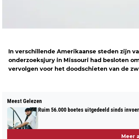
In verschillende Amerikaanse steden zijn v
onderzoeksjury in Missouri had besloten om
vervolgen voor het doodschieten van de zwa
Vorig artikel
Meest Gelezen
NIEUW VACCIN TEGEN OUDE EN NIEUWE
Ruim 56.000 boetes uitgedeeld sinds invoe
GRIEPVIRUSSEN IN DE MAAK
Meer a