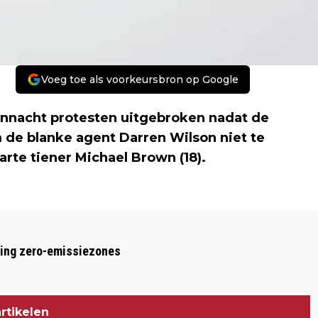
Voeg toe als voorkeursbron op Google
annacht protesten uitgebroken nadat de
 de blanke agent Darren Wilson niet te
rte tiener Michael Brown (18).
Volgend artikel
PROTESTEN BREKEN UIT IN VS NA NIET
ring zero-emissiezones
VERVOLGEN AGENT FERGUSON
rtikelen