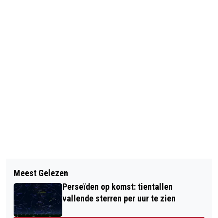
Vorig artikel
Volgend artikel
DWDD STILZWIJGEND GESTOPT MET
Meest Gelezen
VINDER VAN BABY'TJE:
'JAKHALZEN'
Perseïden op komst: tientallen
VOORBESTEMD HEM TE VINDEN
vallende sterren per uur te zien