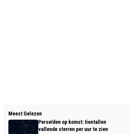
Vorig artikel
Volgend artikel
HET NIEUWE JAAR INLUIDEN IN DE
Meest Gelezen
RUIM 700 MELDINGEN
IJSKOUDE AMSTEL
Perseïden op komst: tientallen
VUURWERKOVERLAST IN
vallende sterren per uur te zien