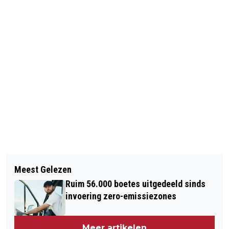
Volgend artikel
Meest Gelezen
POLITIE SCHIET OP VLUCHTENDE
Ruim 56.000 boetes uitgedeeld sinds
AUTOMOBILIST
invoering zero-emissiezones
Meer artikelen