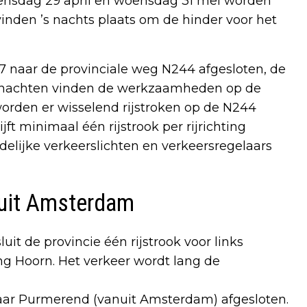
nsdag 29 april en woensdag 31 mei worden
den ’s nachts plaats om de hinder voor het
A7 naar de provinciale weg N244 afgesloten, de
ige nachten vinden de werkzaamheden op de
worden er wisselend rijstroken op de N244
ijft minimaal één rijstrook per rijrichting
delijke verkeerslichten en verkeersregelaars
anuit Amsterdam
t de provincie één rijstrook voor links
ing Hoorn. Het verkeer wordt lang de
 naar Purmerend (vanuit Amsterdam) afgesloten.