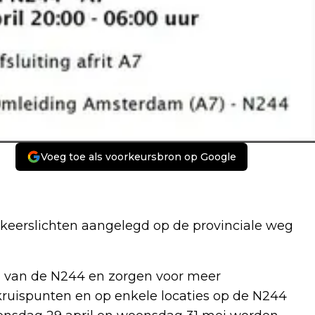
Voeg toe als voorkeursbron op Google
rkeerslichten aangelegd op de provinciale weg
g van de N244 en zorgen voor meer
kruispunten en op enkele locaties op de N244