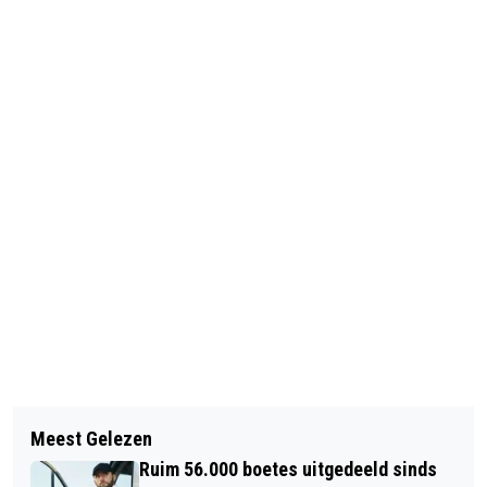
Vorig artikel
Volgend artikel
CHINA WIL TABAKSINDUSTRIE AAN
Meest Gelezen
PELÉ OPNIEUW IN HET ZIEKENHUIS
BANDEN LEGGEN
Ruim 56.000 boetes uitgedeeld sinds