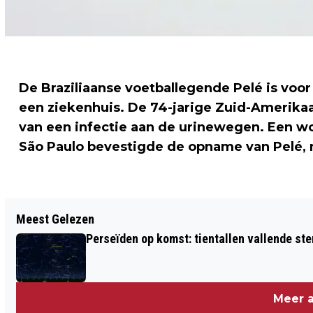
De Braziliaanse voetballegende Pelé is v
een ziekenhuis. De 74-jarige Zuid-Amerika
van een infectie aan de urinewegen. Een wo
São Paulo bevestigde de opname van Pelé, m
Vorig artikel
Meest Gelezen
CHINA WIL TABAKSINDUSTRIE AAN
Perseïden op komst: tientallen vallende ster
BANDEN LEGGEN
Meer a