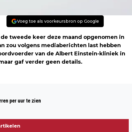
Voeg toe als voorkeursbron op Google
oor de tweede keer deze maand opgenomen in
an zou volgens mediaberichten last hebben
ordvoerder van de Albert Einstein-kliniek in
aar gaf verder geen details.
Volgend artikel
PELÉ OPNIEUW IN HET ZIEKENHUIS
ren per uur te zien
rtikelen