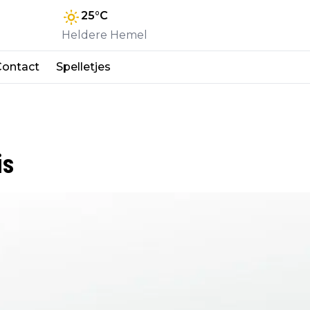
25
°C
Heldere Hemel
Contact
Spelletjes
is