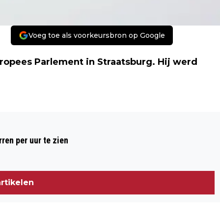
Voeg toe als voorkeursbron op Google
uropees Parlement in Straatsburg. Hij werd
Volgend artikel
PAUS OP BEZOEK BIJ EUROPEES
ren per uur te zien
PARLEMENT
rtikelen