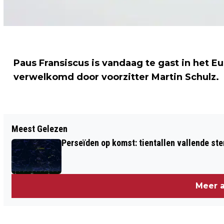
Paus Fransiscus is vandaag te gast in het E
verwelkomd door voorzitter Martin Schulz.
Vorig artikel
Meest Gelezen
KIM JONG-UN: AMERIKANEN ZIJN
Perseïden op komst: tientallen vallende ster
KANNIBALEN EN MOORDENAARS
Meer a