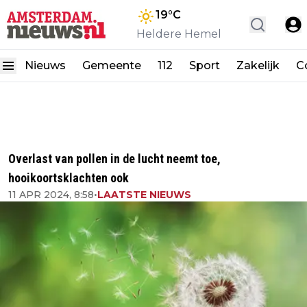
19
°C
Heldere Hemel
Nieuws
Gemeente
112
Sport
Zakelijk
C
Overlast van pollen in de lucht neemt toe,
hooikoortsklachten ook
11 APR 2024, 8:58
•
LAATSTE NIEUWS