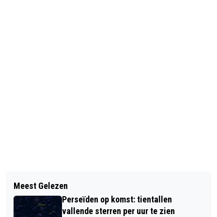
Vorig artikel
Volgend artikel
PROCES IN MAROKKO OM
Meest Gelezen
OUDEREN VAKER SLACHTOFFER VAN
LIQUIDATIES STAATSLIEDENBUURT
Perseïden op komst: tientallen
BEDREIGING EN MISHANDELING
VERDAAGD
vallende sterren per uur te zien