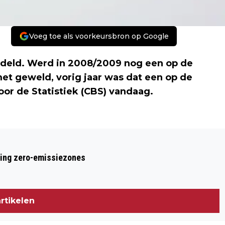
Voeg toe als voorkeursbron op Google
deld. Werd in 2008/2009 nog een op de
t geweld, vorig jaar was dat een op de
or de Statistiek (CBS) vandaag.
Volgend artikel
OUDEREN VAKER SLACHTOFFER VAN
ring zero-emissiezones
BEDREIGING EN MISHANDELING
rtikelen