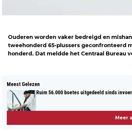
Ouderen worden vaker bedreigd en mishan
tweehonderd 65-plussers geconfronteerd me
honderd. Dat meldde het Centraal Bureau vo
Vorig artikel
Meest Gelezen
WIELERTEAMS UIT WORLDTOUR
Ruim 56.000 boetes uitgedeeld sinds invoe
VERENIGEN ZICH
Meer a