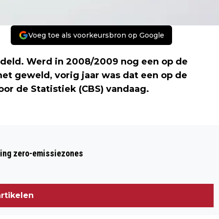
Voeg toe als voorkeursbron op Google
deld. Werd in 2008/2009 nog een op de
t geweld, vorig jaar was dat een op de
or de Statistiek (CBS) vandaag.
Volgend artikel
OUDEREN VAKER SLACHTOFFER VAN
ring zero-emissiezones
BEDREIGING EN MISHANDELING
rtikelen