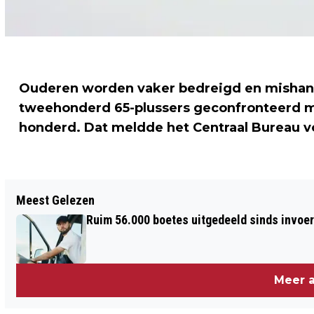
Ouderen worden vaker bedreigd en mishan
tweehonderd 65-plussers geconfronteerd me
honderd. Dat meldde het Centraal Bureau vo
Vorig artikel
Meest Gelezen
WIELERTEAMS UIT WORLDTOUR
Ruim 56.000 boetes uitgedeeld sinds invoe
VERENIGEN ZICH
Meer a