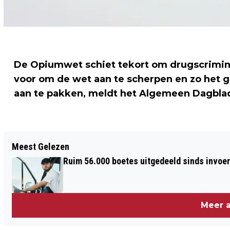
De Opiumwet schiet tekort om drugscriminal
voor om de wet aan te scherpen en zo het g
aan te pakken, meldt het Algemeen Dagbla
Vorig artikel
Meest Gelezen
SCHADUWELITE WAS EEN GIMMICK,
Ruim 56.000 boetes uitgedeeld sinds invoe
ERKENT HOOGLERAAR ENGELEN
Meer a