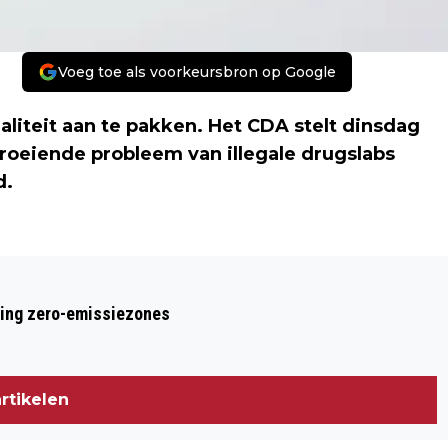
Voeg toe als voorkeursbron op Google
iteit aan te pakken. Het CDA stelt dinsdag
roeiende probleem van illegale drugslabs
d.
Volgend artikel
'OPIUMWET SCHIET TEKORT BIJ
ring zero-emissiezones
AANPAK DRUGSLABS'
rtikelen