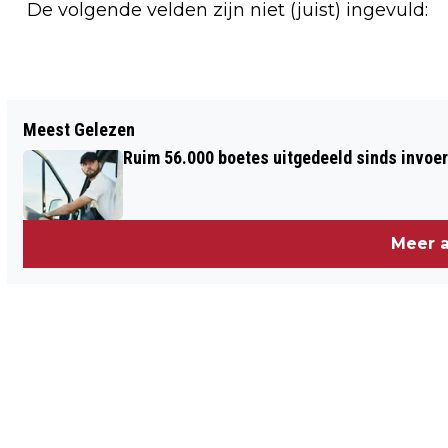
De volgende velden zijn niet (juist) ingevuld:
Vorig artikel
Meest Gelezen
HOLLANDCALL ZET ONONTDEKTE
Ruim 56.000 boetes uitgedeeld sinds invoe
PARELS OP DE KAART
Meer a