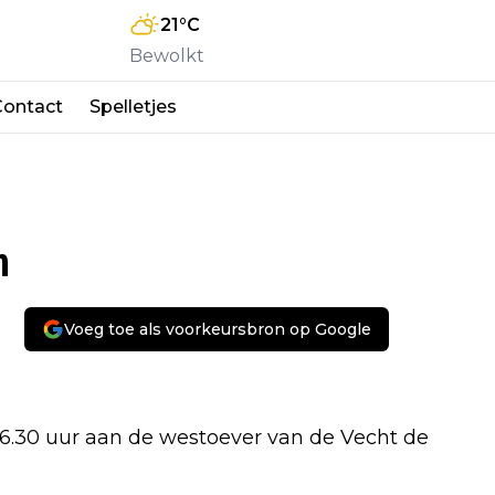
21
°C
Bewolkt
Contact
Spelletjes
n
Voeg toe als voorkeursbron op Google
6.30 uur aan de westoever van de Vecht de