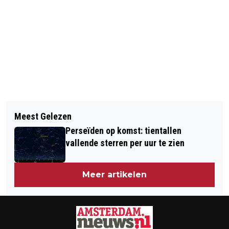
Vorig artikel
Volgend artikel
MOOI VERHAAL, JAN TROMP
Meest Gelezen
OOK HET VIRUS H5N8 IS EEN
Perseïden op komst: tientallen
SCHEPSEL VAN GOD
vallende sterren per uur te zien
Meer artikelen