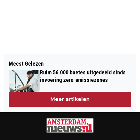
Vorig artikel
Volgend artikel
KLEINE WINST OP AFWACHTEND
Meest Gelezen
VU NEEMT AFSTAND VAN NASHVILLE-
DAMRAK
Ruim 56.000 boetes uitgedeeld sinds
VERKLARING
invoering zero-emissiezones
Meer artikelen